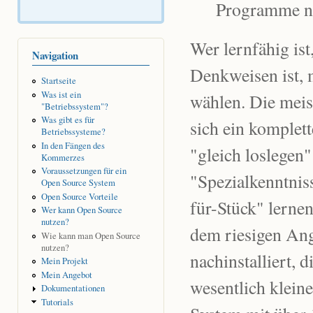
Programme n
Wer lernfähig ist
Navigation
Denkweisen ist, m
Startseite
Was ist ein
wählen. Die meis
"Betriebssystem"?
Was gibt es für
sich ein komplett
Betriebssysteme?
In den Fängen des
"gleich loslegen
Kommerzes
Voraussetzungen für ein
"Spezialkenntnis
Open Source System
Open Source Vorteile
für-Stück" lerne
Wer kann Open Source
nutzen?
dem riesigen A
Wie kann man Open Source
nutzen?
nachinstalliert,
Mein Projekt
Mein Angebot
wesentlich klein
Dokumentationen
Tutorials