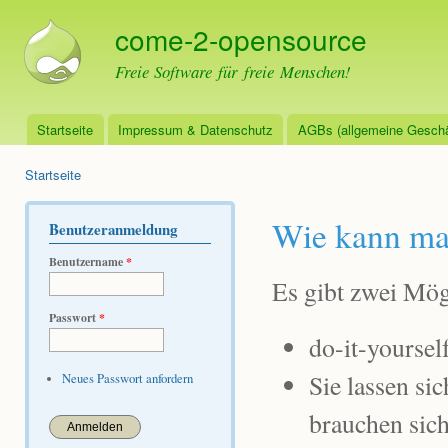
Dir
come-2-opensource
zu
Inha
Freie Software für freie Menschen!
Startseite
Impressum & Datenschutz
AGBs (allgemeine Geschä
Hauptmenü
Startseite
Sie sind hier
Wie kann ma
Benutzeranmeldung
Benutzername
*
Es gibt zwei Mög
Passwort
*
do-it-yoursel
Sie lassen si
Neues Passwort anfordern
brauchen sich