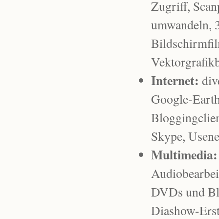
Zugriff, Scan
umwandeln, 3
Bildschirmfi
Vektorgrafik
Internet:
div
Google-Earth
Bloggingclien
Skype, Usenet
Multimedia:
Audiobearbei
DVDs und Blu
Diashow-Erst