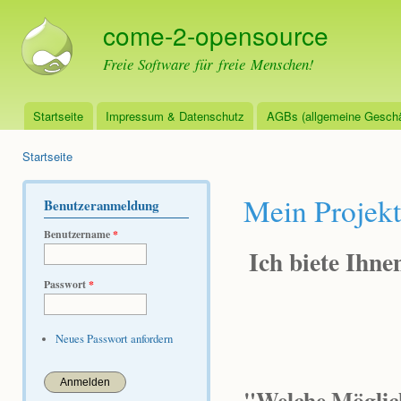
Dir
come-2-opensource
zu
Inha
Freie Software für freie Menschen!
Startseite
Impressum & Datenschutz
AGBs (allgemeine Geschä
Hauptmenü
Startseite
Sie sind hier
Mein Projekt
Benutzeranmeldung
Benutzername
*
Ich biete Ihne
Passwort
*
Neues Passwort anfordern
"Welche Möglich