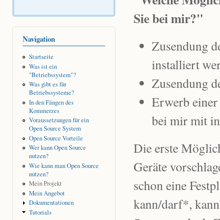
Sie bei mir?"
Navigation
Zusendung de
Startseite
installiert we
Was ist ein
"Betriebssystem"?
Zusendung der
Was gibt es für
Betriebssysteme?
Erwerb einer
In den Fängen des
Kommerzes
bei mir mit i
Voraussetzungen für ein
Open Source System
Open Source Vorteile
Die erste Möglic
Wer kann Open Source
nutzen?
Geräte vorschla
Wie kann man Open Source
nutzen?
schon eine Festpl
Mein Projekt
Mein Angebot
kann/darf*, kann
Dokumentationen
Tutorials